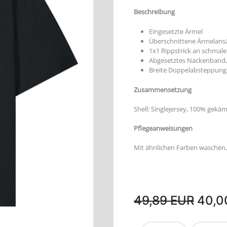
Beschreibung
Eingesetzte Ärmel
Überschnittene Ärmelans
1x1 Rippstrick an schmal
Abgesetztes Nackenband, 
Breite Doppelabsteppun
Zusammensetzung
Shell: Singlejersey, 100% ge
Pflegeanweisungen
Mit ähnlichen Farben waschen, 
49,89 EUR
40,0