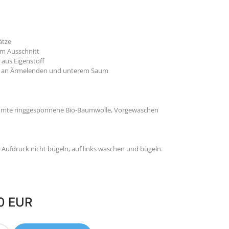
ätze
em Ausschnitt
aus Eigenstoff
g an Ärmelenden und unterem Saum
kämmte ringgesponnene Bio-Baumwolle, Vorgewaschen
Aufdruck nicht bügeln, auf links waschen und bügeln.
0 EUR